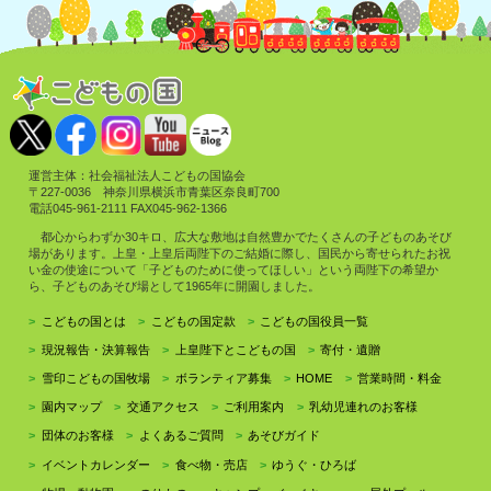
運営主体：社会福祉法人こどもの国協会
〒227-0036 神奈川県横浜市青葉区奈良町700
電話045-961-2111 FAX045-962-1366
都心からわずか30キロ、広大な敷地は自然豊かでたくさんの子どものあそび
場があります。上皇・上皇后両陛下のご結婚に際し、国民から寄せられたお祝
い金の使途について「子どものために使ってほしい」という両陛下の希望か
ら、子どものあそび場として1965年に開園しました。
こどもの国とは
こどもの国定款
こどもの国役員一覧
現況報告・決算報告
上皇陛下とこどもの国
寄付・遺贈
雪印こどもの国牧場
ボランティア募集
HOME
営業時間・料金
園内マップ
交通アクセス
ご利用案内
乳幼児連れのお客様
団体のお客様
よくあるご質問
あそびガイド
イベントカレンダー
食べ物・売店
ゆうぐ・ひろば