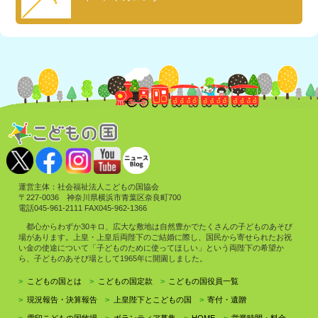
運営主体：社会福祉法人こどもの国協会
〒227-0036 神奈川県横浜市青葉区奈良町700
電話045-961-2111 FAX045-962-1366
都心からわずか30キロ、広大な敷地は自然豊かでたくさんの子どものあそび
場があります。上皇・上皇后両陛下のご結婚に際し、国民から寄せられたお祝
い金の使途について「子どものために使ってほしい」という両陛下の希望か
ら、子どものあそび場として1965年に開園しました。
こどもの国とは
こどもの国定款
こどもの国役員一覧
現況報告・決算報告
上皇陛下とこどもの国
寄付・遺贈