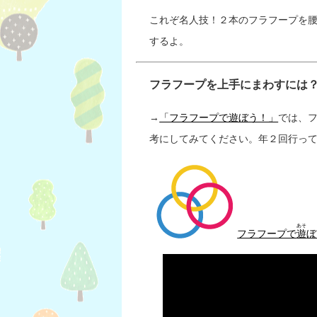
これぞ名人技！２本のフラフープを腰
するよ。
フラフープを上手にまわすには
→
「フラフープで遊ぼう！」
では、
考にしてみてください。年２回行っ
あそ
フラフープで
遊
ぼ